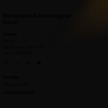
We develop & create digital
future
Address
The USA —
785 15h Street, Office 478
Seattle, WA 81566
Say Hello
info@email.com
+1 800 555 25 69