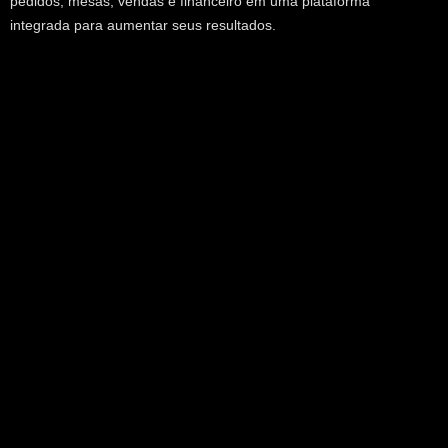
pedidos, mesas, vendas e financeiro em uma plataforma
integrada para aumentar seus resultados.
Links
Início
Sobre
Planos
Blog
Mais Produtos
Fale conosco
Gerador de Link para WhatsApp
Política de Privacidade
Termos e Condições
Funcionalidades
Cardápio Digital