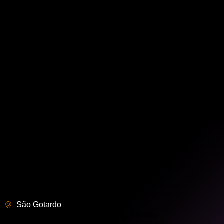
Ponto de Venda
Controle de Mesa
Emissão de Notas Fiscais
Painel do Garçon
App do Motoboy
QR Code
Monitor de Preparos
Marketing e Fidelização de Clientes
(34) 3676-0060
(34) 99817-4617
contato@worthtec.com.br
Onde estamos
São Gotardo
Av. Prefeito Erotides Batista, 770 – Campestre