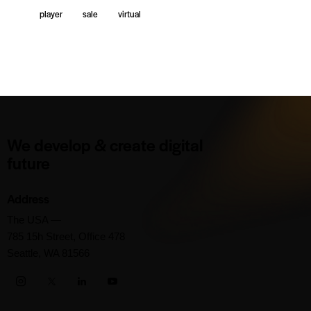
player
sale
virtual
We develop & create digital
future
Address
The USA —
785 15h Street, Office 478
Seattle, WA 81566