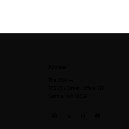
Address
The USA —
785 15h Street, Office 478
Seattle, WA 81566