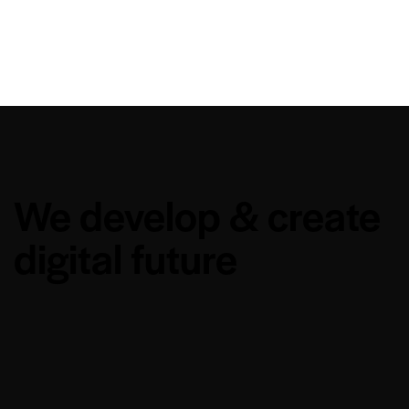
We develop & create
digital future