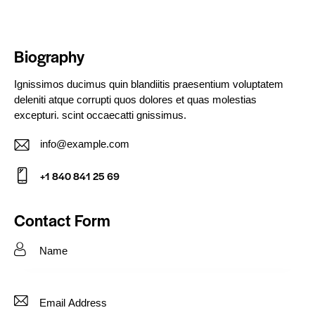
Biography
Ignissimos ducimus quin blandiitis praesentium voluptatem
deleniti atque corrupti quos dolores et quas molestias
excepturi. scint occaecatti gnissimus.
info@example.com
E-
+1 840 841 25 69
m
Ph
ail:
on
Contact Form
e: