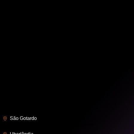
Ponto de Venda
Controle de Mesa
Emissão de Notas Fiscais
Painel do Garçon
App do Motoboy
QR Code
Monitor de Preparos
Marketing e Fidelização de Clientes
(34) 3676-0060
(34) 99817-4617
contato@worthtec.com.br
Onde estamos
São Gotardo
Av. Prefeito Erotides Batista, 770 – Campestre