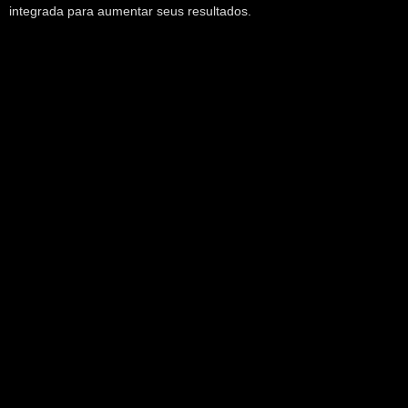
integrada para aumentar seus resultados.
Links
Início
Sobre
Planos
Blog
Mais Produtos
Fale conosco
Gerador de Link para WhatsApp
Política de Privacidade
Termos e Condições
Funcionalidades
Cardápio Digital